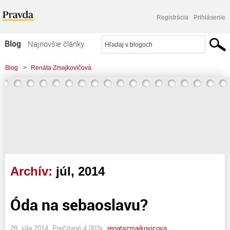
Registrácia
Prihlásenie
Blog
Najnovšie články
Najčítanejšie články
Blog
>
Renáta Zmajkovičová
Najkomentovanejšie články
Zoznam blogov
Komerčné blogy
Archív:
júl, 2014
Óda na sebaoslavu?
28. júla 2014, Prečítané 4 003x,
renatazmajkovicova