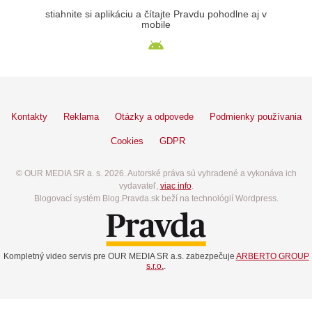
stiahnite si aplikáciu a čítajte Pravdu pohodlne aj v
mobile
Kontakty
Reklama
Otázky a odpovede
Podmienky používania
Cookies
GDPR
© OUR MEDIA SR a. s. 2026. Autorské práva sú vyhradené a vykonáva ich
vydavateľ,
viac info
.
Blogovací systém Blog.Pravda.sk beží na technológií Wordpress.
Kompletný video servis pre OUR MEDIA SR a.s. zabezpečuje
ARBERTO GROUP
s.r.o.
.