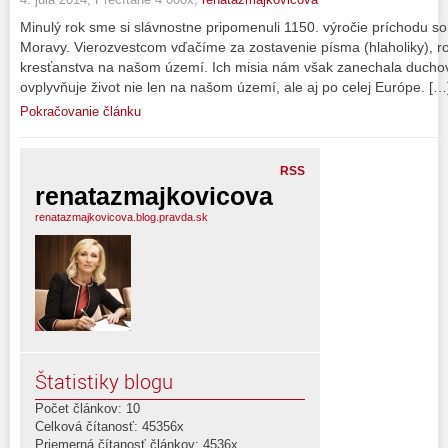
Minulý rok sme si slávnostne pripomenuli 1150. výročie príchodu s
Moravy. Vierozvestcom vďačíme za zostavenie písma (hlaholiky), roz
kresťanstva na našom území. Ich misia nám však zanechala duchovn
ovplyvňuje život nie len na našom území, ale aj po celej Európe. […
Pokračovanie článku
RSS
renatazmajkovicova
renatazmajkovicova.blog.pravda.sk
Štatistiky blogu
Počet článkov: 10
Celková čítanosť: 45356x
Priemerná čítanosť článkov: 4536x