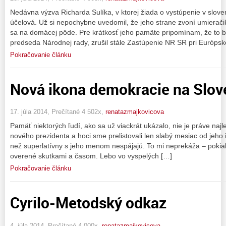
Nedávna výzva Richarda Sulíka, v ktorej žiada o vystúpenie v slov
účelová. Už si nepochybne uvedomil, že jeho strane zvoní umieračik
sa na domácej pôde. Pre krátkosť jeho pamäte pripomínam, že to bo
predseda Národnej rady, zrušil stále Zastúpenie NR SR pri Európs
Pokračovanie článku
Nová ikona demokracie na Slo
17. júla 2014, Prečítané 4 502x,
renatazmajkovicova
Pamäť niektorých ľudí, ako sa už viackrát ukázalo, nie je práve naj
nového prezidenta a hoci sme prelistovali len slabý mesiac od jeho 
než superlatívny s jeho menom nespájajú. To mi neprekáža – pokiaľ
overené skutkami a časom. Lebo vo vyspelých […]
Pokračovanie článku
Cyrilo-Metodský odkaz
4. júla 2014, Prečítané 4 000x,
renatazmajkovicova